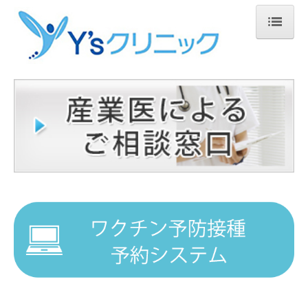
ホーム
当院について
院長紹介
薬剤紹介
頭皮プラセンタ
輪郭注射
料金プラン
交通案内