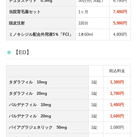
デュタステリド 0.5mg
30日分( 30錠）
6,780円
当院育毛薬セット
1ヶ月
7,480円
頭皮注射
1回分
5,980円
ミノキシジル配合外用液5％「FCI」
1本60ml
4,800円
【ED】
税込料金
タダラフィル 10mg
1錠
1,380円
タダラフィル 20mg
1錠
1,780円
バルデナフィル 10mg
1錠
1,480円
バルデナフィル 20mg
1錠
1,680円
バイアグラジェネリック 50mg
1錠
1,080円